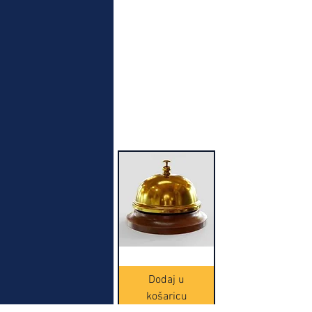
Najbolja kupovina
Crne
Zvono
Frappe
zlatne
slamke
boje
Dodaj u
Dodaj u
-
(20465)
500
košaricu
košaricu
komada
(16391)