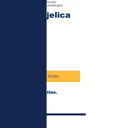
Atlas zdjelica
(18410)
Cijena
5,80 КМ
Količina
*
Dodaj u korpu
Zdjela za sos Atlas.