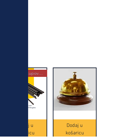
Najbolja kupovina
Crne
Zvono
Frappe
zlatne
slamke
boje
Dodaj u
Dodaj u
-
(20465)
500
košaricu
košaricu
komada
(16391)