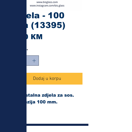
Zdjela - 100
mm (13395)
Cijena
1,80 КМ
Količina
*
Dodaj u korpu
Vatrostalna zdjela za sos.
Dimenzija 100 mm.