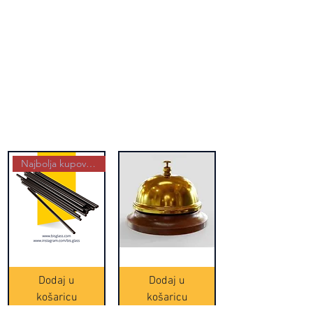
Najbolja kupovina
Crne
Zvono
Frappe
zlatne
slamke
boje
Dodaj u
Dodaj u
-
(20465)
500
košaricu
košaricu
komada
(16391)