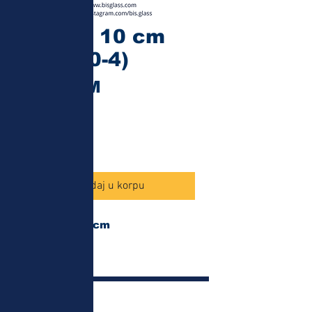
Zvono 10 cm
(16910-4)
Cijena
7,00 КМ
Količina
*
Dodaj u korpu
Prečnik 10 cm