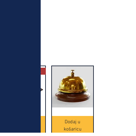
Najbolja kupovina
Crne
Zvono
Frappe
zlatne
slamke
boje
Dodaj u
Dodaj u
-
(20465)
500
košaricu
košaricu
komada
(16391)